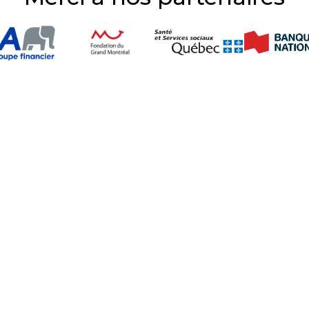
ez-nous sur nos réseaux so
Navigation
Accueil
La fibrose kystique