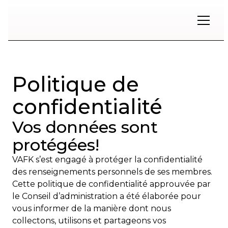
Restons
en
contact
Politique de
Inscrivez-
confidentialité
vous
à
Vos données sont
notre
infolettre
protégées!
pour
rester
VAFK s’est engagé à protéger la confidentialité
à
des renseignements personnels de ses membres.
l'affût
des
Cette politique de confidentialité approuvée par
nouveautés.
le Conseil d’administration a été élaborée pour
vous informer de la manière dont nous
collectons, utilisons et partageons vos
Prénom