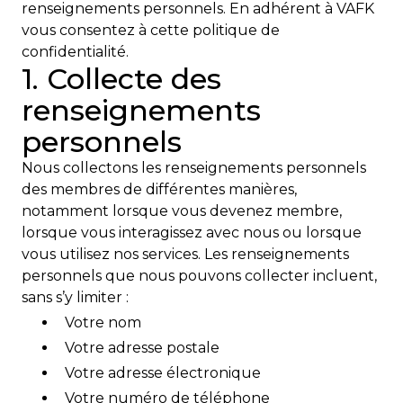
renseignements personnels. En adhérent à VAFK
vous consentez à cette politique de
Courriel
confidentialité.
*
1. Collecte des
renseignements
Lien
avec
personnels
la
FK
*
Nous collectons les renseignements personnels
des membres de différentes manières,
notamment lorsque vous devenez membre,
lorsque vous interagissez avec nous ou lorsque
vous utilisez nos services. Les renseignements
personnels que nous pouvons collecter incluent,
M'inscrire
sans s’y limiter :
Votre nom
Votre adresse postale
Votre adresse électronique
Votre numéro de téléphone