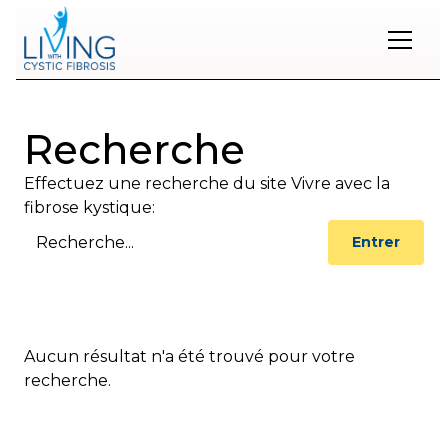
Restons
en
Recherche
contact
Effectuez une recherche du site Vivre avec la
Inscrivez-
vous
fibrose kystique:
à
notre
infolettre
pour
rester
à
l'affût
Aucun résultat n'a été trouvé pour votre
des
nouveautés.
recherche.
Prénom