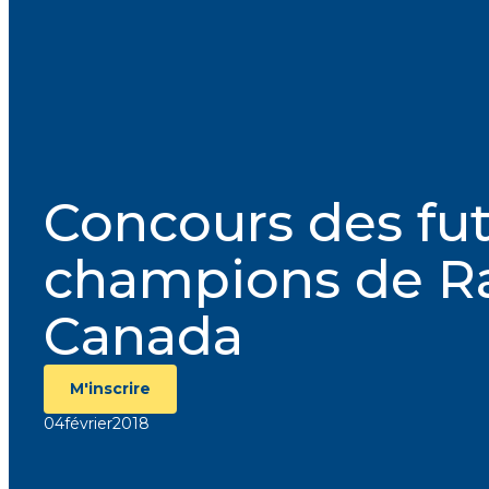
Courriel
*
Lien
avec
la
FK
*
Concours des fu
champions de R
Canada
M'inscrire
M'inscrire
04
février
2018