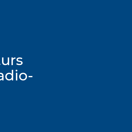
turs
adio-