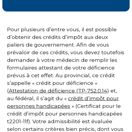
Courriel
*
Pour plusieurs d’entre vous, il est possible
d’obtenir des crédits d’impôt aux deux
Lien
avec
paliers de gouvernement. Afin de vous
la
FK
*
prévaloir de ces crédits, vous devez toutefois
demander à votre médecin de remplir les
formulaires attestant de votre déficience
prévus à cet effet. Au provincial, ce crédit
s’appelle « crédit pour déficience »
(
Attestation de déficience (TP-752.0.14
) et,
M'inscrire
au fédéral, il s’agit du «
crédit d’impôt pour
personnes handicapées
» (Certificat pour le
crédit d’impôt pour personnes handicapées
t2201-11f). Votre admissibilité est évaluée
selon certains critères bien précis, dont vous