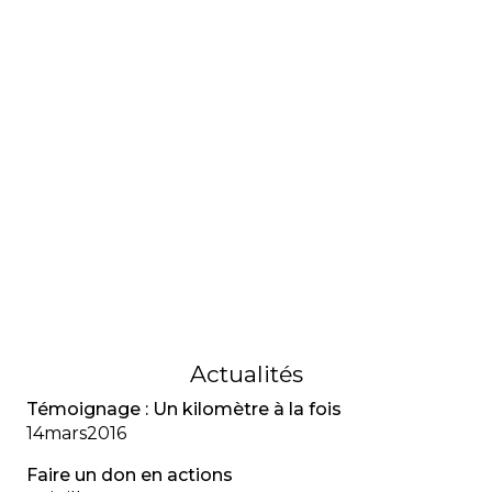
à la COVID-19.
17
mars
2020
AIDE FINANCIÈRE
Aide financière aux études
Les personnes atteintes de fibrose kystique
peuvent accéder au Programme de prêts et
bourses et, sous certaines conditions, recevoir
l’aide financière entièrement sous forme de
bourse afin d’éviter l’endettement.
10
décembre
2015
Actualités
Témoignage : Un kilomètre à la fois
14
mars
2016
Faire un don en actions