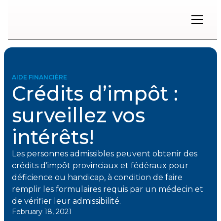
Restons
en
contact
AIDE FINANCIÈRE
Crédits d’impôt :
Inscrivez-
vous
surveillez vos
à
notre
intérêts!
infolettre
pour
rester
Les personnes admissibles peuvent obtenir des
à
crédits d’impôt provinciaux et fédéraux pour
l'affût
des
déficience ou handicap, à condition de faire
nouveautés.
remplir les formulaires requis par un médecin et
de vérifier leur admissibilité.
February 18, 2021
Prénom