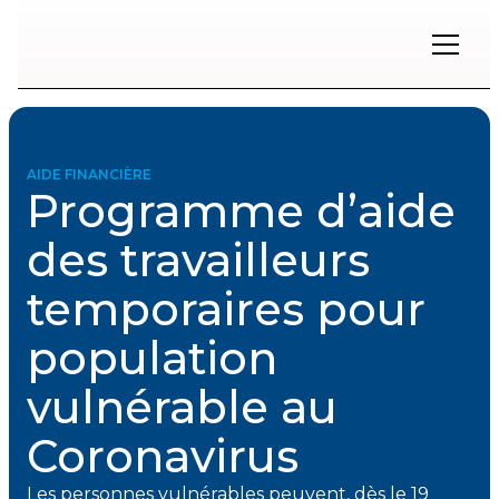
Restons
en
contact
AIDE FINANCIÈRE
Programme d’aide
Inscrivez-
vous
des travailleurs
à
notre
temporaires pour
infolettre
pour
rester
population
à
l'affût
vulnérable au
des
nouveautés.
Coronavirus
Prénom
Les personnes vulnérables peuvent, dès le 19