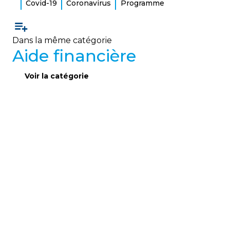
Covid-19
Coronavirus
Programme
Dans la même catégorie
Aide financière
Voir la catégorie
AIDE FINANCIÈRE
Crédits d’impôt : surveillez vos
intérêts!
Les personnes admissibles peuvent obtenir des
crédits d’impôt provinciaux et fédéraux pour
déficience ou handicap, à condition de faire
remplir les formulaires requis par un médecin et
de vérifier leur admissibilité.
18
février
2021