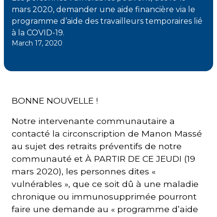
mars 2020, demander une aide financière via le
programme d’aide des travailleurs temporaires lié
Courriel
à la COVID-19.
*
March 17, 2020
Lien
avec
la
FK
*
BONNE NOUVELLE !
Notre intervenante communautaire a
contacté la circonscription de Manon Massé
au sujet des retraits préventifs de notre
M'inscrire
communauté et À PARTIR DE CE JEUDI (19
mars 2020), les personnes dites «
vulnérables », que ce soit dû à une maladie
chronique ou immunosupprimée pourront
faire une demande au « programme d’aide