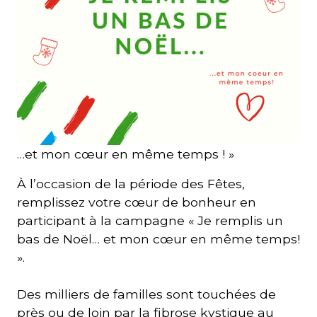
Courriel
*
Lien
avec
la
FK
*
…et mon cœur en même temps ! »
À l’occasion de la période des Fêtes,
remplissez votre cœur de bonheur en
participant à la campagne « Je remplis un
M'inscrire
bas de Noël… et mon cœur en même temps!
».
Des milliers de familles sont touchées de
près ou de loin par la fibrose kystique au