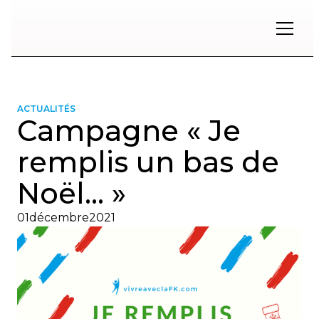
Restons
en
contact
ACTUALITÉS
Campagne « Je
Inscrivez-
vous
remplis un bas de
à
notre
Noël… »
infolettre
pour
rester
01
décembre
2021
à
l'affût
des
nouveautés.
Prénom