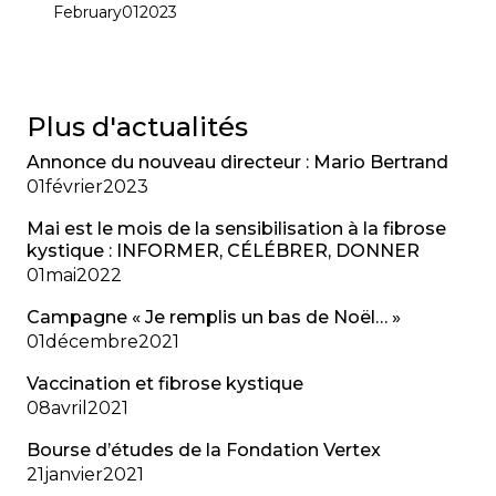
February
01
2023
Plus d'actualités
Annonce du nouveau directeur : Mario Bertrand
01
février
2023
Mai est le mois de la sensibilisation à la fibrose
kystique : INFORMER, CÉLÉBRER, DONNER
01
mai
2022
Campagne « Je remplis un bas de Noël… »
01
décembre
2021
Vaccination et fibrose kystique
08
avril
2021
Bourse d’études de la Fondation Vertex
21
janvier
2021