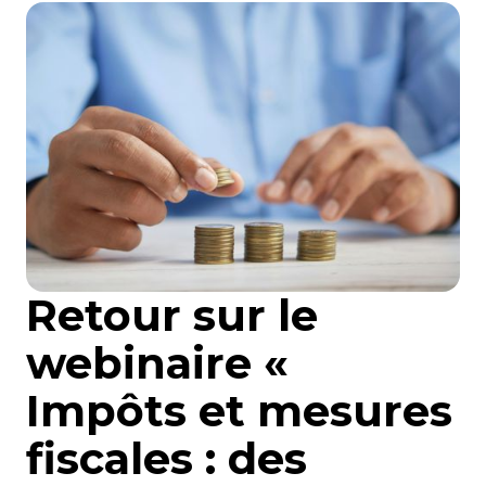
Courriel
*
Lien
avec
la
FK
*
Retour sur le
M'inscrire
webinaire «
Impôts et mesures
fiscales : des