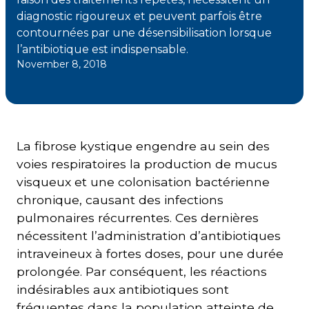
diagnostic rigoureux et peuvent parfois être
contournées par une désensibilisation lorsque
Courriel
*
l’antibiotique est indispensable.
November 8, 2018
Lien
avec
la
FK
*
La fibrose kystique engendre au sein des
voies respiratoires la production de mucus
visqueux et une colonisation bactérienne
chronique, causant des infections
M'inscrire
pulmonaires récurrentes. Ces dernières
nécessitent l’administration d’antibiotiques
intraveineux à fortes doses, pour une durée
prolongée. Par conséquent, les réactions
indésirables aux antibiotiques sont
fréquentes dans la population atteinte de