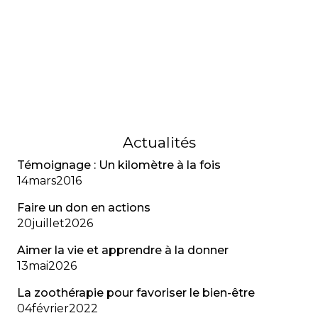
Les accès vasculaires sont essentiels au
traitement intraveineux en fibrose kystique, mais
chaque type de cathéter comporte des
avantages et des risques qu’il faut bien connaître
pour prévenir les complications.
07
novembre
2018
Actualités
Témoignage : Un kilomètre à la fois
14
mars
2016
Faire un don en actions
20
juillet
2026
Aimer la vie et apprendre à la donner
13
mai
2026
La zoothérapie pour favoriser le bien-être
04
février
2022