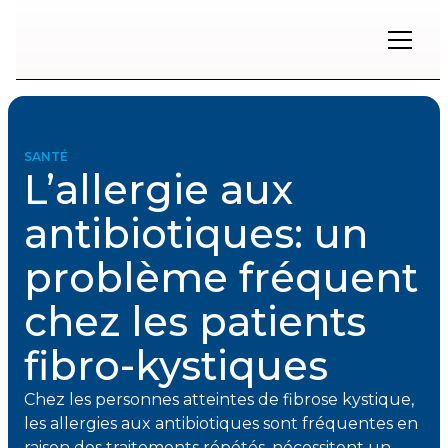
Restons
en
contact
SANTÉ
L’allergie aux
Inscrivez-
vous
antibiotiques: un
à
notre
problème fréquent
infolettre
pour
rester
chez les patients
à
l'affût
fibro-kystiques
des
nouveautés.
Chez les personnes atteintes de fibrose kystique,
les allergies aux antibiotiques sont fréquentes en
Prénom
raison des traitements répétés, nécessitent un