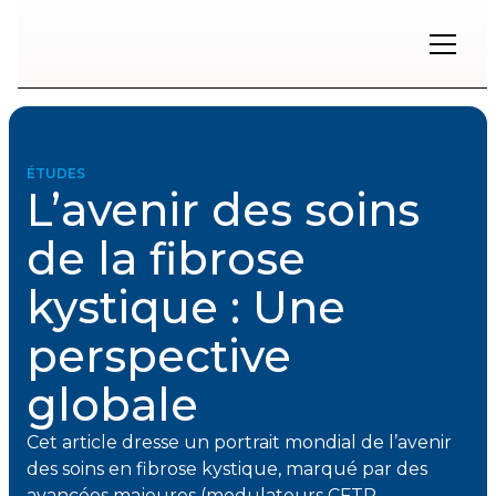
Restons
en
contact
ÉTUDES
L’avenir des soins
Inscrivez-
vous
de la fibrose
à
notre
kystique : Une
infolettre
pour
rester
perspective
à
l'affût
globale
des
nouveautés.
Cet article dresse un portrait mondial de l’avenir
des soins en fibrose kystique, marqué par des
Prénom
avancées majeures (modulateurs CFTR,