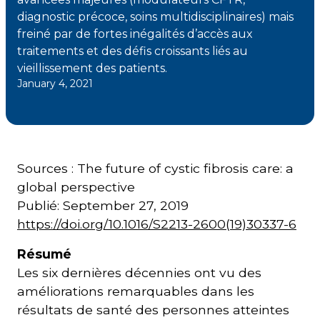
diagnostic précoce, soins multidisciplinaires) mais
freiné par de fortes inégalités d’accès aux
Courriel
*
traitements et des défis croissants liés au
vieillissement des patients.
January 4, 2021
Lien
avec
la
FK
*
Sources : The future of cystic fibrosis care: a
global perspective
Publié: September 27, 2019
https://doi.org/10.1016/S2213-2600(19)30337-6
M'inscrire
Résumé
Les six dernières décennies ont vu des
améliorations remarquables dans les
résultats de santé des personnes atteintes