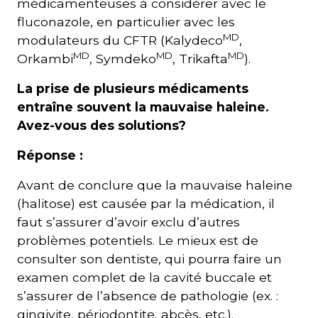
médicamenteuses à considérer avec le
fluconazole, en particulier avec les
MD
modulateurs du CFTR (Kalydeco
,
MD
MD
MD
Orkambi
, Symdeko
, Trikafta
).
La prise de plusieurs médicaments
entraîne souvent la mauvaise haleine.
Avez-vous des solutions?
Réponse :
Avant de conclure que la mauvaise haleine
(halitose) est causée par la médication, il
faut s’assurer d’avoir exclu d’autres
problèmes potentiels. Le mieux est de
consulter son dentiste, qui pourra faire un
examen complet de la cavité buccale et
s’assurer de l’absence de pathologie (ex. :
gingivite, périodontite, abcès, etc.).