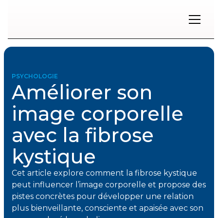
Restons
en
contact
PSYCHOLOGIE
Améliorer son
Inscrivez-
vous
image corporelle
à
notre
avec la fibrose
infolettre
pour
rester
kystique
à
l'affût
Cet article explore comment la fibrose kystique
des
nouveautés.
peut influencer l’image corporelle et propose des
pistes concrètes pour développer une relation
plus bienveillante, consciente et apaisée avec son
Prénom