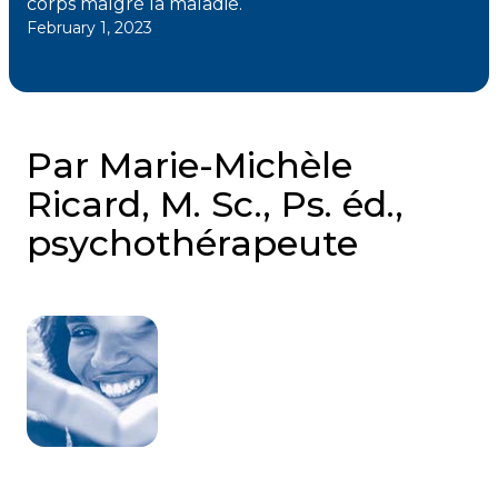
corps malgré la maladie.
February 1, 2023
Courriel
*
Lien
Par Marie-Michèle
avec
la
FK
Ricard, M. Sc., Ps. éd.,
*
psychothérapeute
M'inscrire