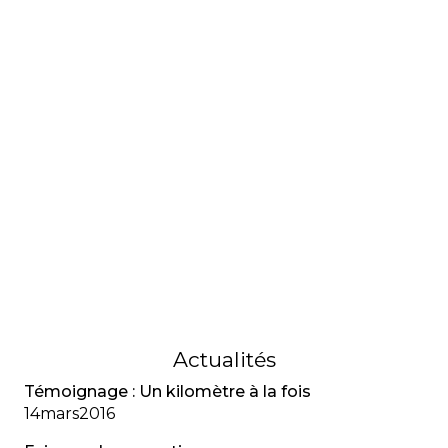
PSYCHOLOGIE
La zoothérapie pour favoriser le
bien-être
La zoothérapie utilise les animaux pour améliorer
le bien-être émotionnel et social des personnes.
04
février
2022
Actualités
Témoignage : Un kilomètre à la fois
14
mars
2016