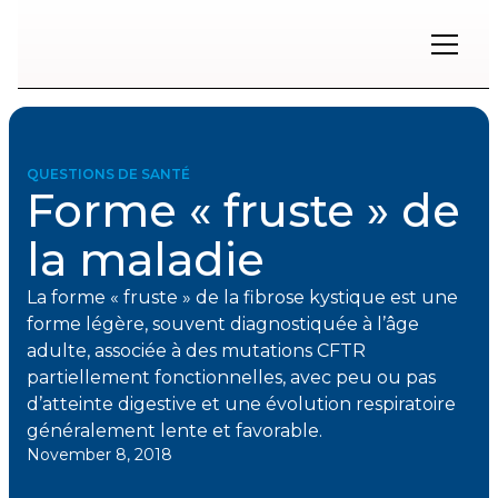
Restons
en
contact
QUESTIONS DE SANTÉ
Forme « fruste » de
Inscrivez-
vous
la maladie
à
notre
infolettre
La forme « fruste » de la fibrose kystique est une
pour
forme légère, souvent diagnostiquée à l’âge
rester
adulte, associée à des mutations CFTR
à
partiellement fonctionnelles, avec peu ou pas
l'affût
des
d’atteinte digestive et une évolution respiratoire
nouveautés.
généralement lente et favorable.
November 8, 2018
Prénom