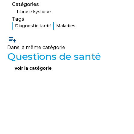
Catégories
Fibrose kystique
Tags
Diagnostic tardif
Maladies
Dans la même catégorie
Questions de santé
Voir la catégorie
QUESTIONS DE SANTÉ
Questions de santé 2
Réponses claires d’une pneumologue aux
questions fréquentes des adultes vivant avec la
fibrose kystique sur le muguet, les cathéters
veineux, l’alcool et certains médicaments.
01
février
2023