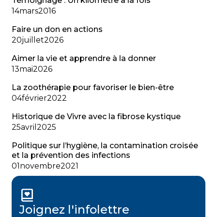
Témoignage : Un kilomètre à la fois
14
mars
2016
Faire un don en actions
20
juillet
2026
Aimer la vie et apprendre à la donner
13
mai
2026
La zoothérapie pour favoriser le bien-être
04
février
2022
Historique de Vivre avec la fibrose kystique
25
avril
2025
Politique sur l’hygiène, la contamination croisée
et la prévention des infections
01
novembre
2021
Joignez l'infolettre