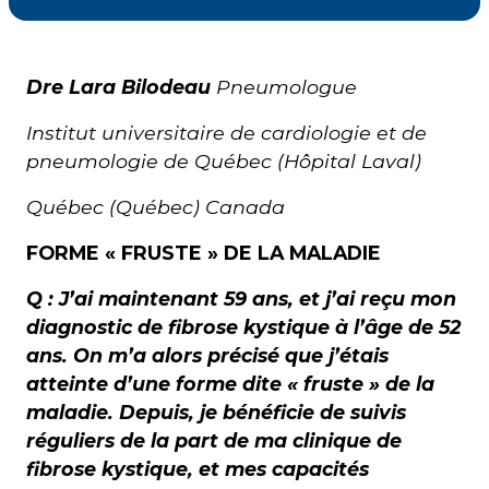
Courriel
*
Dre Lara Bilodeau
Pneumologue
Institut universitaire de cardiologie et de
Lien
avec
pneumologie de Québec (Hôpital Laval)
la
FK
*
Québec (Québec) Canada
FORME « FRUSTE » DE LA MALADIE
Q : J’ai maintenant 59 ans, et j’ai reçu mon
diagnostic de fibrose kystique à l’âge de 52
M'inscrire
ans. On m’a alors précisé que j’étais
atteinte d’une forme dite « fruste » de la
maladie. Depuis, je bénéficie de suivis
réguliers de la part de ma clinique de
fibrose kystique, et mes capacités