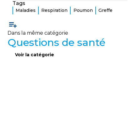
Tags
Maladies
Respiration
Poumon
Greffe
Dans la même catégorie
Questions de santé
Voir la catégorie
QUESTIONS DE SANTÉ
Questions de santé 2
Réponses claires d’une pneumologue aux
questions fréquentes des adultes vivant avec la
fibrose kystique sur le muguet, les cathéters
veineux, l’alcool et certains médicaments.
01
février
2023