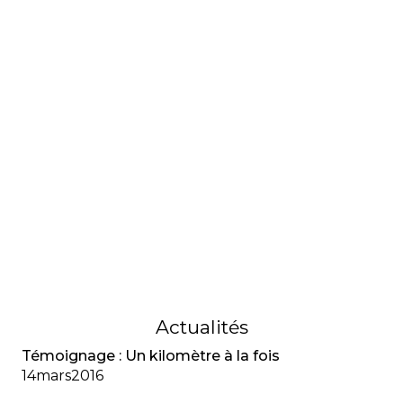
l’halitose, la préménopause et les précautions
avant une chirurgie.
17
février
2022
QUESTIONS DE SANTÉ
Chronique santé : Allaitement
Chez les femmes atteintes de fibrose kystique, le
lait maternel a une composition normale (sel,
protéines et gras), et les difficultés d’allaitement
sont plutôt liées à la dépense énergétique accrue
et au besoin d’un apport calorique suffisant.
08
novembre
2018
Actualités
Témoignage : Un kilomètre à la fois
14
mars
2016