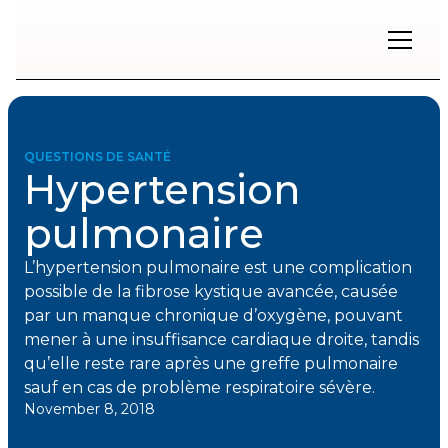
Restons
en
contact
QUESTIONS DE SANTÉ
Hypertension
Inscrivez-
vous
pulmonaire
à
notre
infolettre
L’hypertension pulmonaire est une complication
pour
possible de la fibrose kystique avancée, causée
rester
par un manque chronique d’oxygène, pouvant
à
mener à une insuffisance cardiaque droite, tandis
l'affût
des
qu’elle reste rare après une greffe pulmonaire
nouveautés.
sauf en cas de problème respiratoire sévère.
November 8, 2018
Prénom