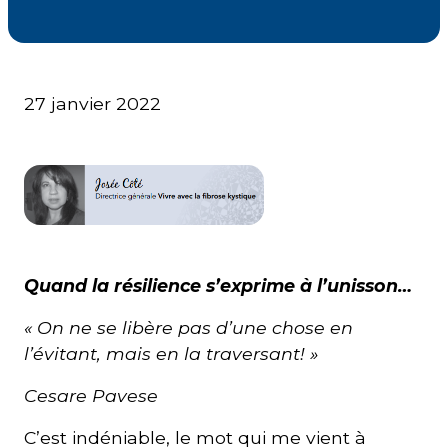
Courriel
*
27 janvier 2022
Lien
avec
la
FK
*
Quand la résilience s’exprime à l’unisson…
M'inscrire
« On ne se libère pas d’une chose en
l’évitant, mais en la traversant! »
Cesare Pavese
C’est indéniable, le mot qui me vient à