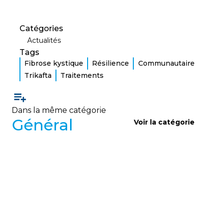
Catégories
Actualités
Tags
Fibrose kystique
Résilience
Communautaire
Trikafta
Traitements
Dans la même catégorie
Général
Voir la catégorie
GÉNÉRAL
Sondage d’analyse des besoins
de la communauté FK
Vivre avec la Fibrose Kystique lance un sondage
pour mieux comprendre les besoins de la
communauté FK et adapter ses services, avec un