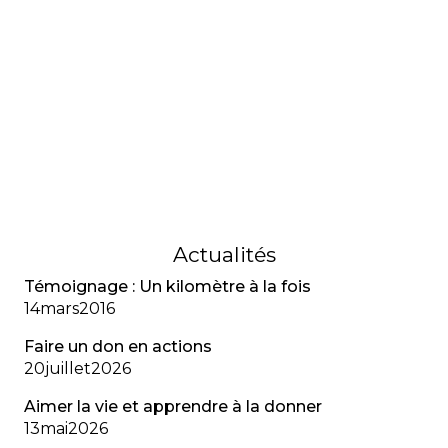
GÉNÉRAL
Mot du rédacteur
Le rédacteur dresse le bilan d’une année
marquante pour la communauté FK, marquée par
l’accès au Trikafta et un numéro riche en
témoignages, expertises et avancées
scientifiques.
01
février
2023
Actualités
Témoignage : Un kilomètre à la fois
14
mars
2016
Faire un don en actions
20
juillet
2026
Aimer la vie et apprendre à la donner
13
mai
2026