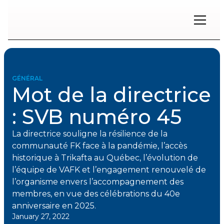
Restons
en
contact
GÉNÉRAL
Mot de la directrice
Inscrivez-
vous
: SVB numéro 45
à
notre
infolettre
La directrice souligne la résilience de la
pour
communauté FK face à la pandémie, l’accès
rester
historique à Trikafta au Québec, l’évolution de
à
l’équipe de VAFK et l’engagement renouvelé de
l'affût
des
l’organisme envers l’accompagnement des
nouveautés.
membres, en vue des célébrations du 40e
anniversaire en 2025.
January 27, 2022
Prénom