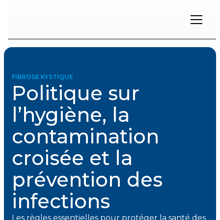
Restons
en
contact
FIBROSE KYSTIQUE
Politique sur
Inscrivez-
vous
l’hygiène, la
à
notre
contamination
infolettre
pour
rester
croisée et la
à
l'affût
prévention des
des
nouveautés.
infections
Prénom
Les règles essentielles pour protéger la santé des