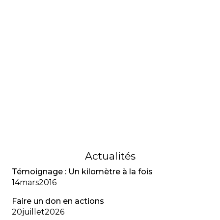
FIBROSE KYSTIQUE
Dossier santé : La
transplantation des poumons
Un dossier qui retrace les grands progrès de la
transplantation pulmonaire chez les personnes
atteintes de fibrose kystique, mettant en lumière
leur résilience, l’évolution des critères de greffe et
l’impact majeur de traitements comme le Trikafta.
24
octobre
2024
Actualités
Témoignage : Un kilomètre à la fois
14
mars
2016
Faire un don en actions
20
juillet
2026