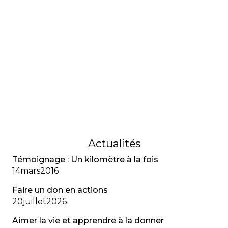
RECHERCHE
La recherche en fibrose
kystique : Espoir et défis
La recherche a profondément amélioré le
pronostic de la fibrose kystique grâce aux
modulateurs du CFTR, avec de nouveaux espoirs
pour tous les patients malgré des défis d’accès
aux traitements.
13
janvier
2022
Actualités
Témoignage : Un kilomètre à la fois
14
mars
2016
Faire un don en actions
20
juillet
2026
Aimer la vie et apprendre à la donner