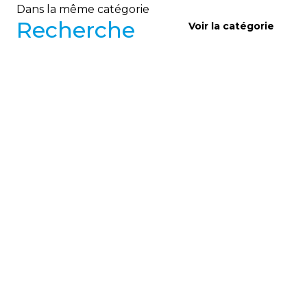
Dans la même catégorie
Recherche
Voir la catégorie
RECHERCHE
Recherche et fibrose kystique :
Mise à jour 2022
Cette mise à jour 2022 présente les grandes
avancées de la recherche en fibrose kystique,
marquées par l’arrivée des modulateurs CFTR