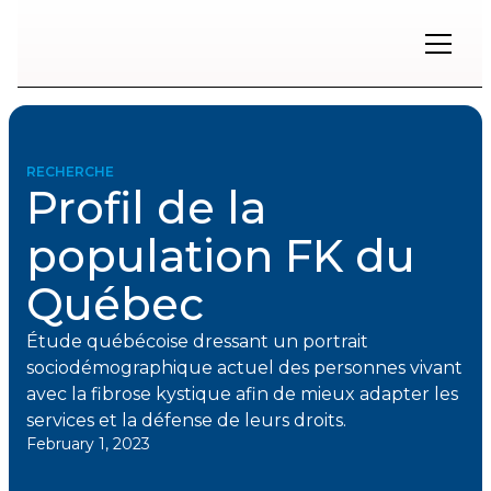
Restons
en
contact
RECHERCHE
Profil de la
Inscrivez-
vous
population FK du
à
notre
Québec
infolettre
pour
rester
Étude québécoise dressant un portrait
à
sociodémographique actuel des personnes vivant
l'affût
des
avec la fibrose kystique afin de mieux adapter les
nouveautés.
services et la défense de leurs droits.
February 1, 2023
Prénom