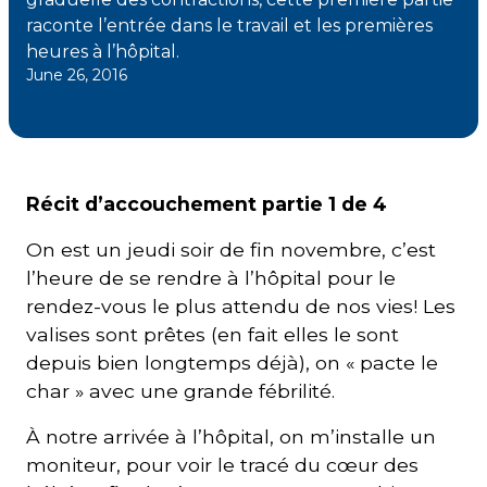
raconte l’entrée dans le travail et les premières
heures à l’hôpital.
Courriel
*
June 26, 2016
Lien
avec
la
FK
*
Récit d’accouchement partie 1 de 4
On est un jeudi soir de fin novembre, c’est
l’heure de se rendre à l’hôpital pour le
rendez-vous le plus attendu de nos vies! Les
valises sont prêtes (en fait elles le sont
M'inscrire
depuis bien longtemps déjà), on « pacte le
char » avec une grande fébrilité.
À notre arrivée à l’hôpital, on m’installe un
moniteur, pour voir le tracé du cœur des