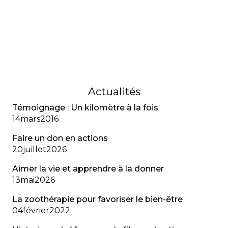
témoigne de son trouble d’adaptation, de l’anxiété
liée aux diagnostics multiples et de l’importance
de reconnaître la santé mentale au même titre
que la santé physique.
01
février
2023
Actualités
Témoignage : Un kilomètre à la fois
14
mars
2016
Faire un don en actions
20
juillet
2026
Aimer la vie et apprendre à la donner
13
mai
2026
La zoothérapie pour favoriser le bien-être
04
février
2022