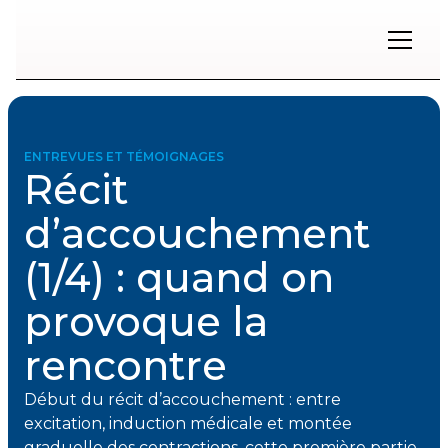
Restons
en
contact
ENTREVUES ET TÉMOIGNAGES
Récit
Inscrivez-
vous
d’accouchement
à
notre
(1/4) : quand on
infolettre
pour
rester
provoque la
à
l'affût
rencontre
des
nouveautés.
Début du récit d’accouchement : entre
excitation, induction médicale et montée
Prénom
graduelle des contractions, cette première partie