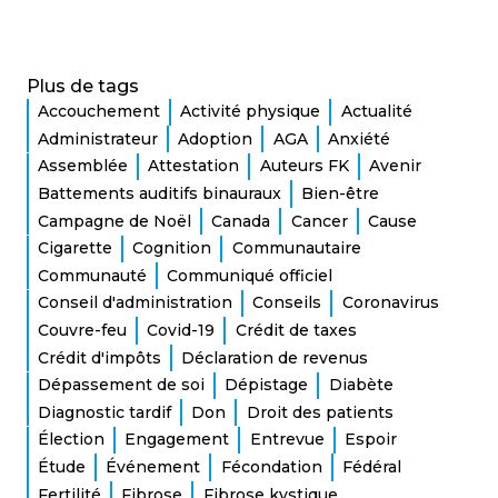
Plus de tags
Accouchement
Activité physique
Actualité
Administrateur
Adoption
AGA
Anxiété
Assemblée
Attestation
Auteurs FK
Avenir
Battements auditifs binauraux
Bien-être
Campagne de Noël
Canada
Cancer
Cause
Cigarette
Cognition
Communautaire
Communauté
Communiqué officiel
Conseil d'administration
Conseils
Coronavirus
Couvre-feu
Covid-19
Crédit de taxes
Crédit d'impôts
Déclaration de revenus
Dépassement de soi
Dépistage
Diabète
Diagnostic tardif
Don
Droit des patients
Élection
Engagement
Entrevue
Espoir
Étude
Événement
Fécondation
Fédéral
Fertilité
Fibrose
Fibrose kystique