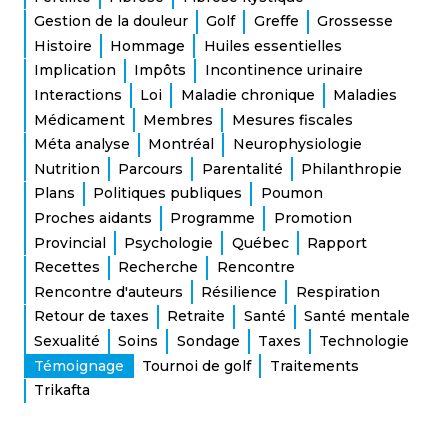
Gestion de la douleur
Golf
Greffe
Grossesse
Histoire
Hommage
Huiles essentielles
Implication
Impôts
Incontinence urinaire
Interactions
Loi
Maladie chronique
Maladies
Médicament
Membres
Mesures fiscales
Méta analyse
Montréal
Neurophysiologie
Nutrition
Parcours
Parentalité
Philanthropie
Plans
Politiques publiques
Poumon
Proches aidants
Programme
Promotion
Provincial
Psychologie
Québec
Rapport
Recettes
Recherche
Rencontre
Rencontre d'auteurs
Résilience
Respiration
Retour de taxes
Retraite
Santé
Santé mentale
Sexualité
Soins
Sondage
Taxes
Technologie
Témoignage
Tournoi de golf
Traitements
Trikafta