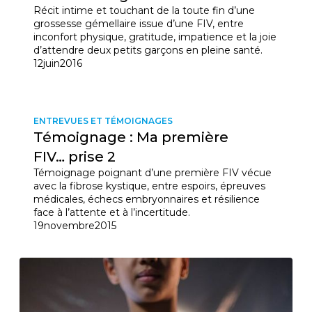
Récit intime et touchant de la toute fin d’une
grossesse gémellaire issue d’une FIV, entre
inconfort physique, gratitude, impatience et la joie
Courriel
*
d’attendre deux petits garçons en pleine santé.
12
juin
2016
Lien
avec
la
FK
*
ENTREVUES ET TÉMOIGNAGES
Témoignage : Ma première
FIV… prise 2
Témoignage poignant d’une première FIV vécue
avec la fibrose kystique, entre espoirs, épreuves
médicales, échecs embryonnaires et résilience
face à l’attente et à l’incertitude.
M'inscrire
19
novembre
2015