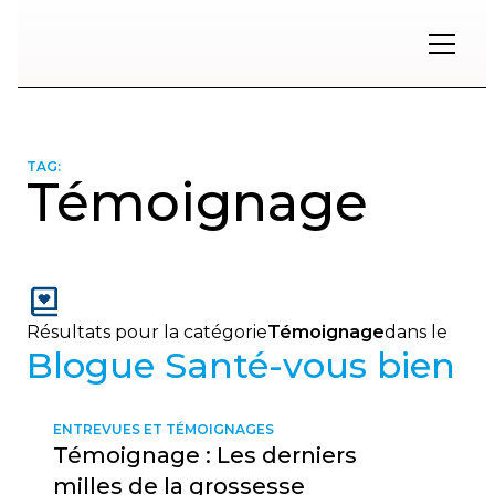
Restons
en
contact
TAG:
Témoignage
Inscrivez-
vous
à
notre
infolettre
pour
Résultats pour la catégorie
Témoignage
dans le
rester
Blogue Santé-vous bien
à
l'affût
des
nouveautés.
ENTREVUES ET TÉMOIGNAGES
Témoignage : Les derniers
Prénom
milles de la grossesse