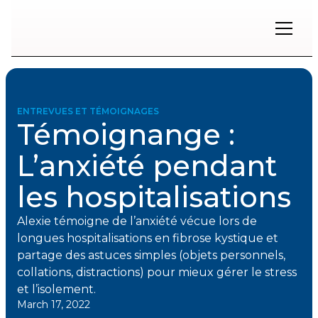
Restons
en
contact
ENTREVUES ET TÉMOIGNAGES
Témoignange :
Inscrivez-
vous
L’anxiété pendant
à
notre
les hospitalisations
infolettre
pour
rester
Alexie témoigne de l’anxiété vécue lors de
à
longues hospitalisations en fibrose kystique et
l'affût
des
partage des astuces simples (objets personnels,
nouveautés.
collations, distractions) pour mieux gérer le stress
et l’isolement.
March 17, 2022
Prénom