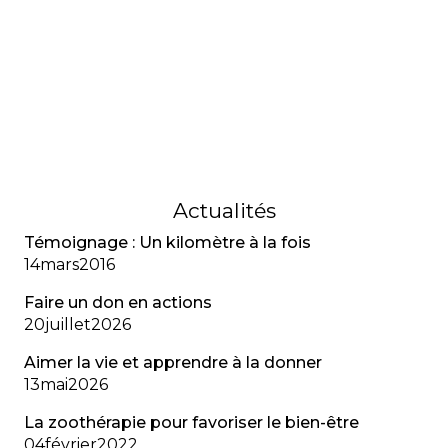
d’adaptation, spécial FK
Une jeune adulte vivant avec la fibrose kystique
témoigne de son trouble d’adaptation, de l’anxiété
liée aux diagnostics multiples et de l’importance
de reconnaître la santé mentale au même titre
que la santé physique.
01
février
2023
Actualités
Témoignage : Un kilomètre à la fois
14
mars
2016
Faire un don en actions
20
juillet
2026
Aimer la vie et apprendre à la donner
13
mai
2026
La zoothérapie pour favoriser le bien-être
04
février
2022