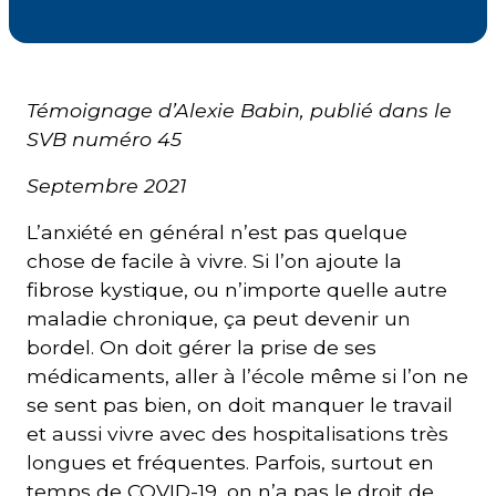
Courriel
*
Témoignage d’Alexie Babin, publié dans le
SVB numéro 45
Lien
avec
la
FK
Septembre 2021
*
L’anxiété en général n’est pas quelque
chose de facile à vivre. Si l’on ajoute la
fibrose kystique, ou n’importe quelle autre
maladie chronique, ça peut devenir un
bordel. On doit gérer la prise de ses
M'inscrire
médicaments, aller à l’école même si l’on ne
se sent pas bien, on doit manquer le travail
et aussi vivre avec des hospitalisations très
longues et fréquentes. Parfois, surtout en
temps de COVID-19, on n’a pas le droit de