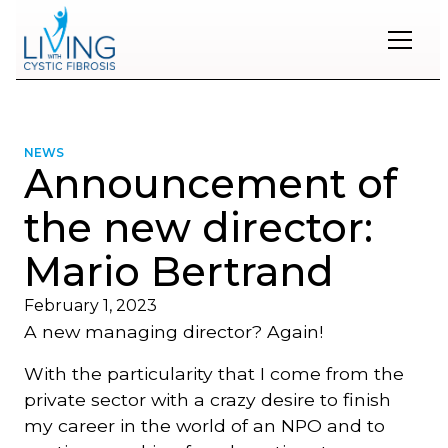
Restons
en
contact
NEWS
Announcement of
Inscrivez-
vous
the new director:
à
notre
Mario Bertrand
infolettre
pour
rester
February 1, 2023
à
A new managing director? Again!
l'affût
des
With the particularity that I come from the
nouveautés.
private sector with a crazy desire to finish
my career in the world of an NPO and to
Prénom