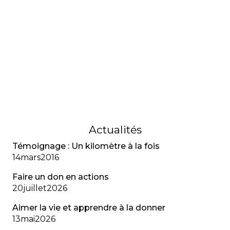
GÉNÉRAL
Mot du rédacteur
Le rédacteur dresse le bilan d’une année
marquante pour la communauté FK, marquée par
l’accès au Trikafta et un numéro riche en
témoignages, expertises et avancées
scientifiques.
01
février
2023
Actualités
Témoignage : Un kilomètre à la fois
14
mars
2016
Faire un don en actions
20
juillet
2026
Aimer la vie et apprendre à la donner
13
mai
2026