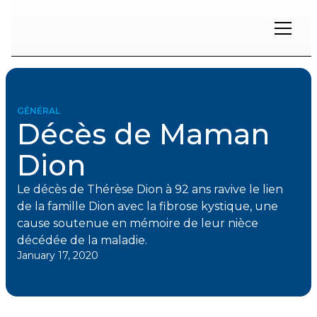
Restons
en
contact
GÉNÉRAL
Décès de Maman
Inscrivez-
vous
Dion
à
notre
infolettre
Le décès de Thérèse Dion à 92 ans ravive le lien
pour
de la famille Dion avec la fibrose kystique, une
rester
cause soutenue en mémoire de leur nièce
à
décédée de la maladie.
l'affût
des
January 17, 2020
nouveautés.
Prénom