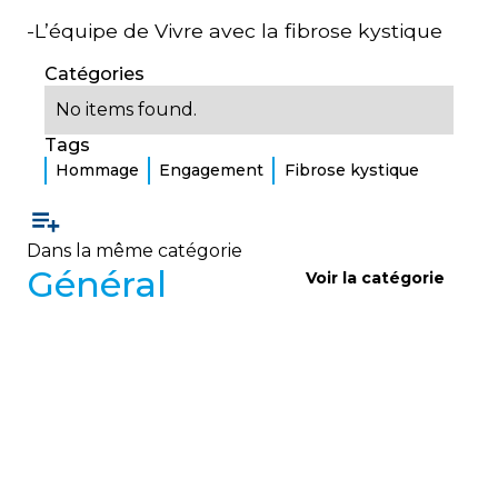
-L’équipe de Vivre avec la fibrose kystique
Catégories
No items found.
Tags
Hommage
Engagement
Fibrose kystique
Dans la même catégorie
Général
Voir la catégorie
GÉNÉRAL
Sondage d’analyse des besoins
de la communauté FK
Vivre avec la Fibrose Kystique lance un sondage
pour mieux comprendre les besoins de la
communauté FK et adapter ses services, avec un