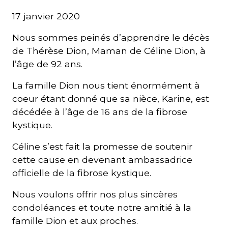
17 janvier 2020
Courriel
*
Nous sommes peinés d’apprendre le décès
de Thérèse Dion, Maman de Céline Dion, à
l’âge de 92 ans.
Lien
avec
la
FK
La famille Dion nous tient énormément à
*
coeur étant donné que sa nièce, Karine, est
décédée à l’âge de 16 ans de la fibrose
kystique.
Céline s’est fait la promesse de soutenir
cette cause en devenant ambassadrice
M'inscrire
officielle de la fibrose kystique.
Nous voulons offrir nos plus sincères
condoléances et toute notre amitié à la
famille Dion et aux proches.