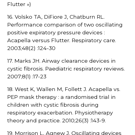
Flutter »)
16. Volsko TA, DiFiore J, Chatburn RL.
Performance comparison of two oscillating
positive expiratory pressure devices :
Acapella versus Flutter. Respiratory care.
2003;48(2) :124-30
17. Marks JH. Airway clearance devices in
cystic fibrosis. Paediatric respiratory reviews.
2007;8(1) :17-23
18. West K, Wallen M, Follett J. Acapella vs.
PEP mask therapy : a randomised trial in
children with cystic fibrosis during
respiratory exacerbation. Physiotherapy
theory and practice. 2010;26(3) :143-9.
19. Morrison L, Agnew J. Oscillating devices