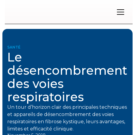
Restons
en
contact
SANTÉ
Le
Inscrivez-
vous
désencombrement
à
notre
des voies
infolettre
pour
rester
respiratoires
à
l'affût
Un tour d’horizon clair des principales techniques
des
nouveautés.
et appareils de désencombrement des voies
respiratoires en fibrose kystique, leurs avantages,
limites et efficacité clinique.
Prénom