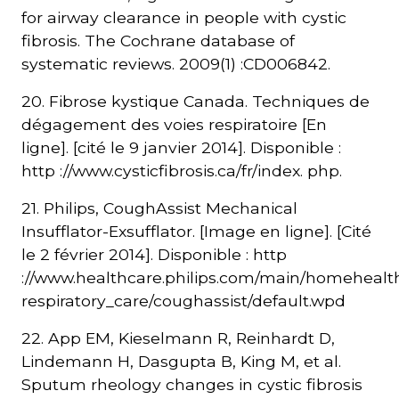
for airway clearance in people with cystic
fibrosis. The Cochrane database of
systematic reviews. 2009(1) :CD006842.
20. Fibrose kystique Canada. Techniques de
dégagement des voies respiratoire [En
ligne]. [cité le 9 janvier 2014]. Disponible :
http ://www.cysticfibrosis.ca/fr/index. php.
21. Philips, CoughAssist Mechanical
Insufflator-Exsufflator. [Image en ligne]. [Cité
le 2 février 2014]. Disponible : http
://www.healthcare.philips.com/main/homehealt
respiratory_care/coughassist/default.wpd
22. App EM, Kieselmann R, Reinhardt D,
Lindemann H, Dasgupta B, King M, et al.
Sputum rheology changes in cystic fibrosis