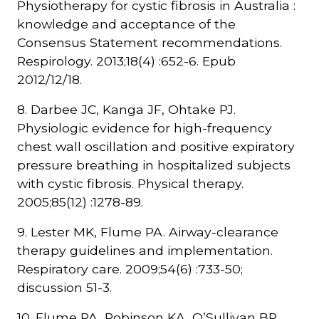
Physiotherapy for cystic fibrosis in Australia :
knowledge and acceptance of the
Consensus Statement recommendations.
Respirology. 2013;18(4) :652-6. Epub
2012/12/18.
8. Darbee JC, Kanga JF, Ohtake PJ.
Physiologic evidence for high-frequency
chest wall oscillation and positive expiratory
pressure breathing in hospitalized subjects
with cystic fibrosis. Physical therapy.
2005;85(12) :1278-89.
9. Lester MK, Flume PA. Airway-clearance
therapy guidelines and implementation.
Respiratory care. 2009;54(6) :733-50;
discussion 51-3.
10. Flume PA, Robinson KA, O’Sullivan BP,