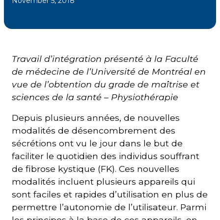
November 5, 2018
Courriel
*
Travail d’intégration présenté à la Faculté
Lien
avec
de médecine de l’Université de Montréal en
la
FK
vue de l’obtention du grade de maîtrise et
*
sciences de la santé – Physiothérapie
Depuis plusieurs années, de nouvelles
modalités de désencombrement des
sécrétions ont vu le jour dans le but de
M'inscrire
faciliter le quotidien des individus souffrant
de fibrose kystique (FK). Ces nouvelles
modalités incluent plusieurs appareils qui
sont faciles et rapides d’utilisation en plus de
permettre l’autonomie de l’utilisateur. Parmi
les principes à la base de ces appareils, on