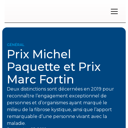
Restons
en
contact
GÉNÉRAL
Prix Michel
Inscrivez-
vous
Paquette et Prix
à
notre
Marc Fortin
infolettre
pour
rester
Deux distinctions sont décernées en 2019 pour
à
reconnaître l’engagement exceptionnel de
l'affût
des
personnes et d’organismes ayant marqué le
nouveautés.
milieu de la fibrose kystique, ainsi que l’apport
remarquable d’une personne vivant avec la
maladie.
Prénom