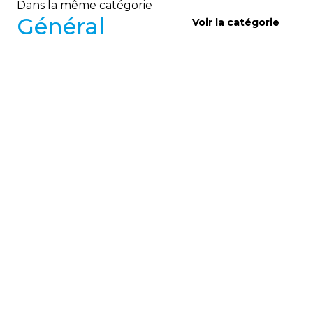
Dans la même catégorie
Général
Voir la catégorie
GÉNÉRAL
Sondage d’analyse des besoins
de la communauté FK
Vivre avec la Fibrose Kystique lance un sondage
pour mieux comprendre les besoins de la
communauté FK et adapter ses services, avec un
tirage d’un certificat-cadeau de 50 $ à gagner.
11
octobre
2023
GÉNÉRAL
Mot de la présidence : SVB 2023
La présidente souligne l’évolution remarquable de
la communauté FK depuis la fondation de
l’organisme, annonce l’ouverture officielle de