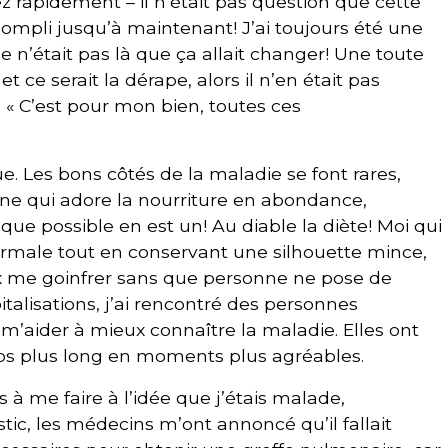
z rapidement – il n’était pas question que cette
compli jusqu’à maintenant! J’ai toujours été une
e n’était pas là que ça allait changer! Une toute
ce serait la dérape, alors il n’en était pas
: « C’est pour mon bien, toutes ces
e. Les bons côtés de la maladie se font rares,
ne qui adore la nourriture en abondance,
que possible en est un! Au diable la diète! Moi qui
rmale tout en conservant une silhouette mince,
eux me goinfrer sans que personne ne pose de
talisations, j’ai rencontré des personnes
m’aider à mieux connaître la maladie. Elles ont
ps plus long en moments plus agréables.
à me faire à l’idée que j’étais malade,
c, les médecins m’ont annoncé qu’il fallait