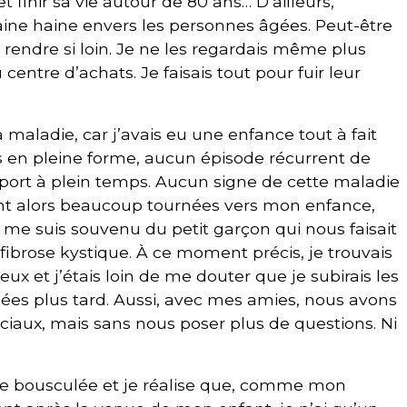
 finir sa vie autour de 80 ans… D’ailleurs,
aine haine envers les personnes âgées. Peut-être
e rendre si loin. Je ne les regardais même plus
entre d’achats. Je faisais tout pour fuir leur
la maladie, car j’avais eu une enfance tout à fait
en pleine forme, aucun épisode récurrent de
 sport à plein temps. Aucun signe de cette maladie
nt alors beaucoup tournées vers mon enfance,
Je me suis souvenu du petit garçon qui nous faisait
 fibrose kystique. À ce moment précis, je trouvais
eux et j’étais loin de me douter que je subirais les
es plus tard. Aussi, avec mes amies, nous avons
ciaux, mais sans nous poser plus de questions. Ni
ée bousculée et je réalise que, comme mon