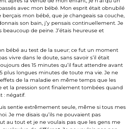
nt après la venue de mon enfant, je n’ai qu’un
assés avec mon bébé. Mon esprit était obnubilé
je berçais mon bébé, que je changeais sa couche,
 donnais son bain, j’y pensais continuellement. Je
s beaucoup de peine. J’étais heureuse et
mon bébé au test de la sueur; ce fut un moment
as vivre dans le doute, sans savoir s’il était
toujours des 15 minutes qu’il faut attendre avant
s 15 plus longues minutes de toute ma vie. Je ne
s effets de la maladie en même temps que les
e et la pression sont finalement tombées quand
 : négatif.
suis sentie extrêmement seule, même si tous mes
oi. Je me disais qu’ils ne pouvaient pas
t au tout et je ne voulais pas que les gens me