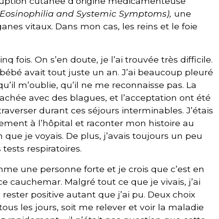
 éruption cutanée d’origine médicamenteuse
Eosinophilia and Systemic Symptoms),
une
ganes vitaux. Dans mon cas, les reins et le foie
nq fois. On s’en doute, je l’ai trouvée très difficile.
bébé avait tout juste un an. J’ai beaucoup pleuré
 qu’il m’oublie, qu’il ne me reconnaisse pas. La
 cachée avec des blagues, et l’acceptation ont été
raverser durant ces séjours interminables. J’étais
ment à l’hôpital et raconter mon histoire au
e je voyais. De plus, j’avais toujours un peu
tests respiratoires.
e une personne forte et je crois que c’est en
e cauchemar. Malgré tout ce que je vivais, j’ai
rester positive autant que j’ai pu. Deux choix
tous les jours, soit me relever et voir la maladie