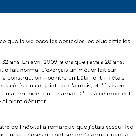
e que la vie pose les obstacles les plus difficiles
2 ans. En avril 2009, alors que j’avais 28 ans,
t à fait normal. J’exerçais un métier fait sur
a construction – peintre en bâtiment –, j’étais
es côtés un conjoint que j’aimais, et j’étais en
us beau au monde : une maman. C’est à ce moment-
 allaient débuter.
re de l’hôpital a remarqué que j’étais essoufflée
arrondie, choses qui ont sonné l’alarme quant à