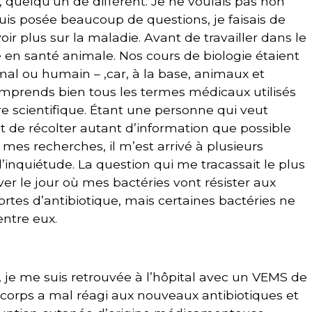
quelqu‘un de différent. Je ne voulais pas non
 suis posée beaucoup de questions, je faisais de
 plus sur la maladie. Avant de travailler dans le
ié en santé animale. Nos cours de biologie étaient
nimal ou humain – ,car, à la base, animaux et
omprends bien tous les termes médicaux utilisés
re scientifique. Étant une personne qui veut
it de récolter autant d’information que possible
t mes recherches, il m’est arrivé à plusieurs
l’inquiétude. La question qui me tracassait le plus
iver le jour où mes bactéries vont résister aux
ortes d’antibiotique, mais certaines bactéries ne
entre eux.
c, je me suis retrouvée à l’hôpital avec un VEMS de
 corps a mal réagi aux nouveaux antibiotiques et