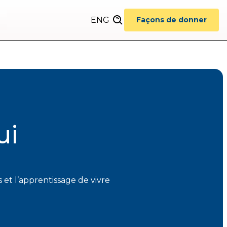
ENG
Façons de donner
ui
s et l’apprentissage de vivre