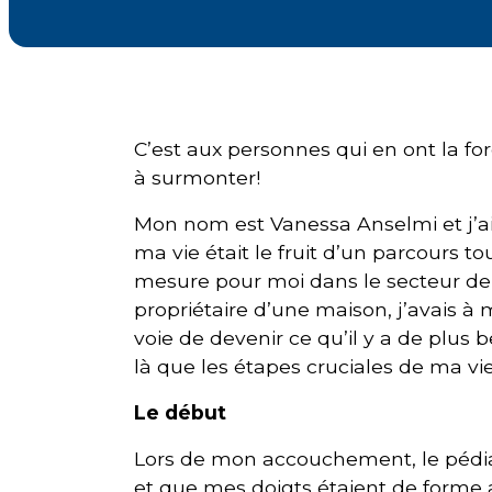
Courriel
*
Lien
C’est aux personnes qui en ont la forc
avec
la
à surmonter!
FK
*
Mon nom est Vanessa Anselmi et j’ai 3
ma vie était le fruit d’un parcours tou
mesure pour moi dans le secteur de l
propriétaire d’une maison, j’avais à m
voie de devenir ce qu’il y a de pl
M'inscrire
là que les étapes cruciales de ma vie
Le début
Lors de mon accouchement, le pédiat
et que mes doigts étaient de forme 