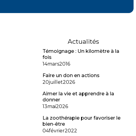
Actualités
Témoignage : Un kilomètre à la
fois
14
mars
2016
Faire un don en actions
20
juillet
2026
Aimer la vie et apprendre à la
donner
13
mai
2026
La zoothérapie pour favoriser le
bien-être
04
février
2022