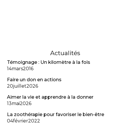
témoigne de son trouble d’adaptation, de l’anxiété
liée aux diagnostics multiples et de l’importance
de reconnaître la santé mentale au même titre
que la santé physique.
01
février
2023
Actualités
Témoignage : Un kilomètre à la fois
14
mars
2016
Faire un don en actions
20
juillet
2026
Aimer la vie et apprendre à la donner
13
mai
2026
La zoothérapie pour favoriser le bien-être
04
février
2022