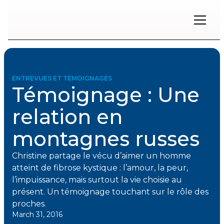
Restons
en
contact
ENTREVUES ET TÉMOIGNAGES
Témoignage : Une
Inscrivez-
vous
relation en
à
notre
montagnes russes
infolettre
pour
rester
Christine partage le vécu d’aimer un homme
à
atteint de fibrose kystique : l’amour, la peur,
l'affût
des
l’impuissance, mais surtout la vie choisie au
nouveautés.
présent. Un témoignage touchant sur le rôle des
proches.
March 31, 2016
Prénom