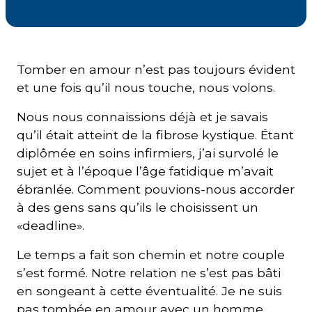
Courriel
*
Tomber en amour n’est pas toujours évident
et une fois qu’il nous touche, nous volons.
Lien
avec
la
FK
Nous nous connaissions déjà et je savais
*
qu’il était atteint de la fibrose kystique. Étant
diplômée en soins infirmiers, j’ai survolé le
sujet et à l’époque l’âge fatidique m’avait
ébranlée. Comment pouvions-nous accorder
à des gens sans qu’ils le choisissent un
M'inscrire
«deadline».
Le temps a fait son chemin et notre couple
s’est formé. Notre relation ne s’est pas bâti
en songeant à cette éventualité. Je ne suis
pas tombée en amour avec un homme