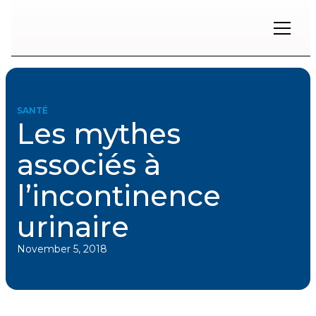
Restons
en
contact
SANTÉ
Les mythes
Inscrivez-
vous
associés à
à
notre
l’incontinence
infolettre
pour
rester
urinaire
à
l'affût
November 5, 2018
des
nouveautés.
Prénom