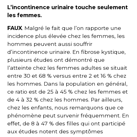
L’incontinence urinaire touche seulement
les femmes.
Courriel
*
FAUX
. Malgré le fait que l’on rapporte une
incidence plus élevée chez les femmes, les
Lien
avec
hommes peuvent aussi souffrir
la
FK
d’incontinence urinaire. En fibrose kystique,
*
plusieurs études ont démontré que
l’atteinte chez les femmes adultes se situait
entre 30 et 68 % versus entre 2 et 16 % chez
les hommes. Dans la population en général,
ce ratio est de 25 à 45 % chez les femmes et
M'inscrire
de 4 à 32 % chez les hommes. Par ailleurs,
chez les enfants, nous remarquons que ce
phénomène peut survenir fréquemment. En
effet, de 8 à 47 % des filles qui ont participé
aux études notent des symptômes