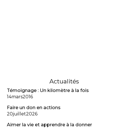
L’allergie aux antibiotiques: un
problème fréquent chez les
patients fibro-kystiques
Chez les personnes atteintes de fibrose kystique,
les allergies aux antibiotiques sont fréquentes en
raison des traitements répétés, nécessitent un
diagnostic rigoureux et peuvent parfois être
contournées par une désensibilisation lorsque
l’antibiotique est indispensable.
08
novembre
2018
Actualités
Témoignage : Un kilomètre à la fois
14
mars
2016
Faire un don en actions
20
juillet
2026
Aimer la vie et apprendre à la donner