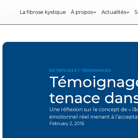
Ensemble, mieux vivre avec la FK au Québec.
La fibrose kystique
À propos
Actualités
S
Restons
en
contact
Inscrivez-
vous
à
ENTREVUES ET TÉMOIGNAGES
notre
Témoignage 
infolettre
pour
tenace dans 
rester
à
l'affût
Une réflexion sur le concept de « lâ
des
nouveautés.
émotionnel réel menant à l’acceptat
February 2, 2016
Prénom