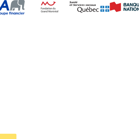
ez-nous sur nos réseaux so
Navigation
Accueil
La fibrose kystique
À propos