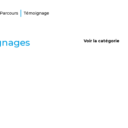
Parcours
Témoignage
gnages
Voir la catégorie
ENTREVUES ET TÉMOIGNAGES
Aimer la vie et apprendre à la
donner
Atteinte de fibrose kystique, Audrey refuse de se laisser
définir par la maladie. Entre le deuil de son père, son
combat pour la santé et son nouveau rôle de maman,
découvrez le portrait d’une femme qui transforme
chaque tempête en arc-en-ciel.