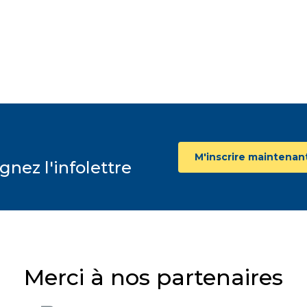
d’adaptation, spécial FK
Une jeune adulte vivant avec la fibrose kystique
témoigne de son trouble d’adaptation, de l’anxiété liée
aux diagnostics multiples et de l’importance de
reconnaître la santé mentale au même titre que la santé
physique.
01
février
2023
M'inscrire maintenant
gnez l'infolettre
Merci à nos partenaires