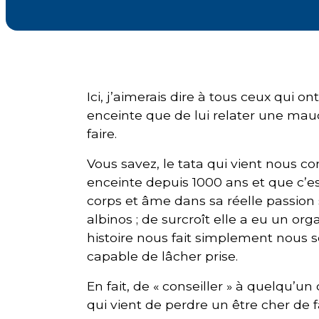
Courriel
*
Lien
Ici, j’aimerais dire à tous ceux qui o
avec
la
enceinte que de lui relater une maudi
FK
*
faire.
Vous savez, le tata qui vient nous c
enceinte depuis 1000 ans et que c’es
corps et âme dans sa réelle passion 
albinos ; de surcroît elle a eu un o
M'inscrire
histoire nous fait simplement nous 
capable de lâcher prise.
En fait, de « conseiller » à quelqu’u
qui vient de perdre un être cher de fa