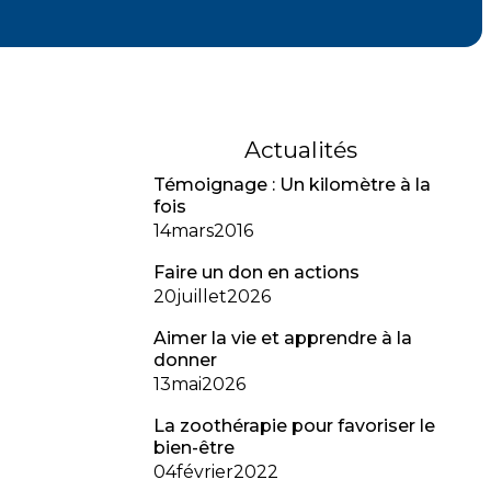
Actualités
Témoignage : Un kilomètre à la
fois
14
mars
2016
Faire un don en actions
20
juillet
2026
Aimer la vie et apprendre à la
donner
13
mai
2026
La zoothérapie pour favoriser le
bien-être
04
février
2022