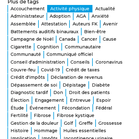
Plus de tags
Accouchement
Activité physique
Actualité
Administrateur
Adoption
AGA
Anxiété
Assemblée
Attestation
Auteurs FK
Avenir
Battements auditifs binauraux
Bien-être
Campagne de Noël
Canada
Cancer
Cause
Cigarette
Cognition
Communautaire
Communauté
Communiqué officiel
Conseil d'administration
Conseils
Coronavirus
Couvre-feu
Covid-19
Crédit de taxes
Crédit d'impôts
Déclaration de revenus
Dépassement de soi
Dépistage
Diabète
Diagnostic tardif
Don
Droit des patients
Élection
Engagement
Entrevue
Espoir
Étude
Événement
Fécondation
Fédéral
Fertilité
Fibrose
Fibrose kystique
Gestion de la douleur
Golf
Greffe
Grossesse
Histoire
Hommage
Huiles essentielles
Implication
Impôts
Incontinence urinaire