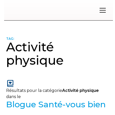
Restons
en
contact
TAG:
Activité
Inscrivez-
vous
physique
à
notre
infolettre
pour
rester
à
l'affût
Résultats pour la catégorie
Activité physique
des
dans le
nouveautés.
Blogue Santé-vous bien
Prénom