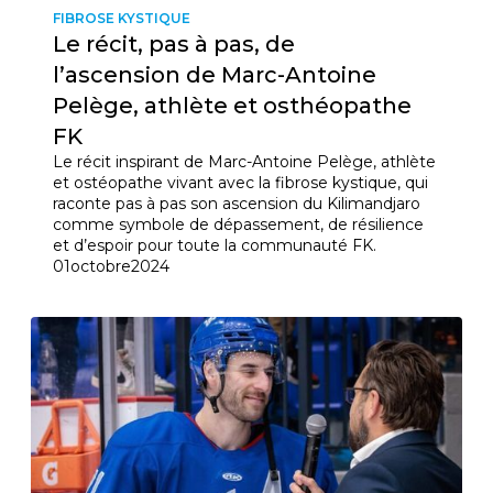
FIBROSE KYSTIQUE
Le récit, pas à pas, de
Courriel
l’ascension de Marc-Antoine
*
Pelège, athlète et osthéopathe
FK
Lien
avec
Le récit inspirant de Marc-Antoine Pelège, athlète
la
FK
et ostéopathe vivant avec la fibrose kystique, qui
*
raconte pas à pas son ascension du Kilimandjaro
comme symbole de dépassement, de résilience
et d’espoir pour toute la communauté FK.
01
octobre
2024
M'inscrire