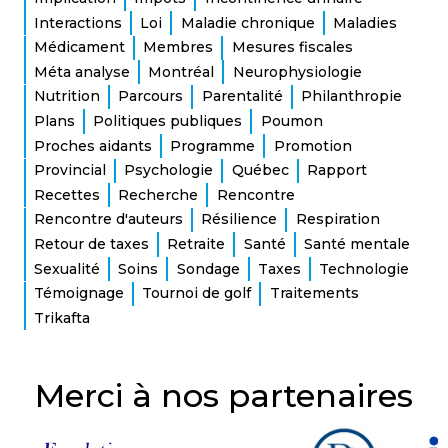
Interactions
Loi
Maladie chronique
Maladies
Médicament
Membres
Mesures fiscales
Méta analyse
Montréal
Neurophysiologie
Nutrition
Parcours
Parentalité
Philanthropie
Plans
Politiques publiques
Poumon
Proches aidants
Programme
Promotion
Provincial
Psychologie
Québec
Rapport
Recettes
Recherche
Rencontre
Rencontre d'auteurs
Résilience
Respiration
Retour de taxes
Retraite
Santé
Santé mentale
Sexualité
Soins
Sondage
Taxes
Technologie
Témoignage
Tournoi de golf
Traitements
Trikafta
Merci à nos partenaires