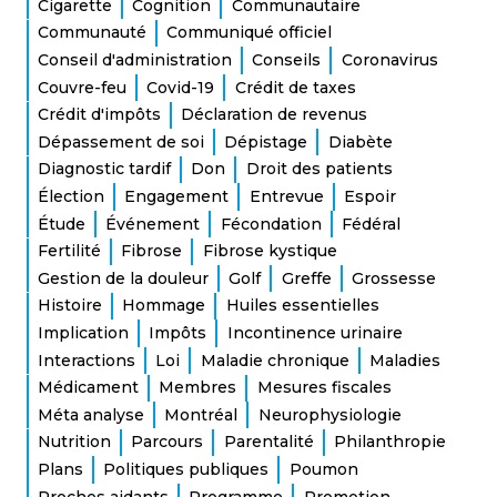
Cigarette
Cognition
Communautaire
Communauté
Communiqué officiel
Conseil d'administration
Conseils
Coronavirus
Couvre-feu
Covid-19
Crédit de taxes
Crédit d'impôts
Déclaration de revenus
Dépassement de soi
Dépistage
Diabète
Diagnostic tardif
Don
Droit des patients
Élection
Engagement
Entrevue
Espoir
Étude
Événement
Fécondation
Fédéral
Fertilité
Fibrose
Fibrose kystique
Gestion de la douleur
Golf
Greffe
Grossesse
Histoire
Hommage
Huiles essentielles
Implication
Impôts
Incontinence urinaire
Interactions
Loi
Maladie chronique
Maladies
Médicament
Membres
Mesures fiscales
Méta analyse
Montréal
Neurophysiologie
Nutrition
Parcours
Parentalité
Philanthropie
Plans
Politiques publiques
Poumon
Proches aidants
Programme
Promotion