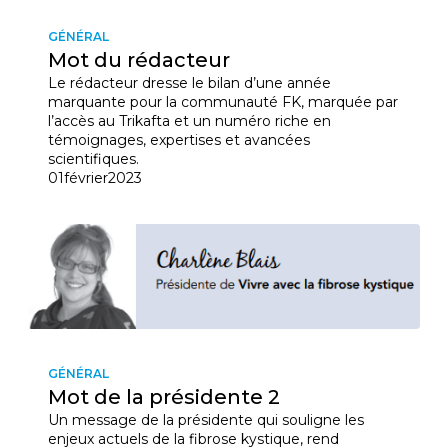
GÉNÉRAL
Courriel
Mot du rédacteur
*
Le rédacteur dresse le bilan d’une année
marquante pour la communauté FK, marquée par
l’accès au Trikafta et un numéro riche en
Lien
témoignages, expertises et avancées
avec
la
scientifiques.
FK
*
01
février
2023
M'inscrire
GÉNÉRAL
Mot de la présidente 2
Un message de la présidente qui souligne les
enjeux actuels de la fibrose kystique, rend