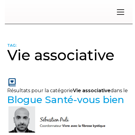
Restons
en
contact
TAG:
Vie associative
Inscrivez-
vous
à
notre
infolettre
pour
Résultats pour la catégorie
Vie associative
dans le
rester
Blogue Santé-vous bien
à
l'affût
des
nouveautés.
Prénom